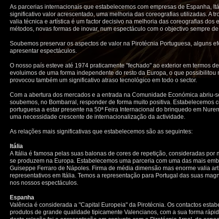
As parcerias internacionais que estabelecemos com empresas de Espanha, Itá
significativo valor acrescentado, uma melhoria das coreografias utilizadas. A
valia técnica e artística é um factor decisivo na melhoria das coreografias dos
métodos, novas formas de inovar, num espectáculo com o objectivo sempre de 
Soubemos preservar os aspectos de valor na Pirotécnia Portuguesa, alguns efei
apresentar espectáculos.
O nosso país esteve até 1974 praticamente "fechado" ao exterior em termos de
evoluimos de uma forma independente do resto da Europa, o que possibilitou m
provocou também um significativo atraso tecnológico em todo o sector.
Com a abertura dos mercados e a entrada na Comunidade Económica abriu-s
soubemos, no Bombarral, responder de forma muito positiva. Estabelecemos c
portuguesa a estar presente na 50ª Feira Internacional do brinquedo em Nurem
uma necessidade crescente de internacionalização da actividade.
As relações mais significativas que estabelecemos são as seguintes:
Itália
A Itália é famosa pelas suas balonas de cores de repetição, consideradas por 
se produzem na Europa. Estabelecemos uma parceria com uma das mais emble
Guiseppe Ferraro de Nápoles. Firma de média dimensão mas enorme valia artís
representativos em Itália. Temos a representação para Portugal das suas magn
nos nossos espectáculos.
Espanha
Valência é considerada a "Capital Europeia" da Pirotécnia. Os contactos esta
produtos de grande qualidade tipicamente Valencianos, com a sua forma rápida,