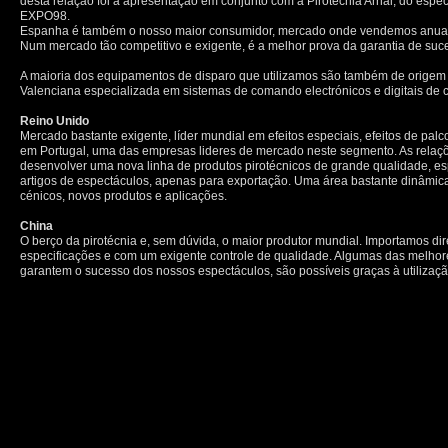
desta relação foi a apresentação em conjunto com a Pirotécnia Arnal, do esp
EXPO98.
Espanha é também o nosso maior consumidor, mercado onde vendemos anualm
Num mercado tão competitivo e exigente, é a melhor prova da garantia de suc
A maioria dos equipamentos de disparo que utilizamos são também de orige
Valenciana especializada em sistemas de comando electrónicos e digitais de c
Reino Unido
Mercado bastante exigente, líder mundial em efeitos especiais, efeitos de pa
em Portugal, uma das empresas lideres de mercado neste segmento. As relaç
desenvolver uma nova linha de produtos pirotécnicos de grande qualidade, e
artigos de espectáculos, apenas para exportação. Uma área bastante dinâmica
cénicos, novos produtos e aplicações.
China
O berço da pirotécnia e, sem dúvida, o maior produtor mundial. Importamos d
especificações e com um exigente controle de qualidade. Algumas das melhore
garantem o sucesso dos nossos espectáculos, são possíveis graças à utilizaç